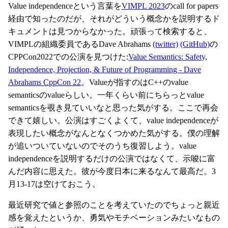
Value independenceという言葉を
VIMPL 2023
のcall for papers
経由で知ったのだが、それがどういう概念かを説明するド
キュメントは見つからなかった。頑張って検索すると、
VIMPLの組織委員であるDave Abrahams
(twitter)
(GitHub)
の
CPPCon2022での公演を見つけた:
Value Semantics: Safety,
Independence, Projection, & Future of Programming - Dave
Abrahams CppCon 22
。Valueが指すのはC++のvalue
semanticsのvalueらしい。一年くらい前にちらっとvalue
semanticsを覗き見ていいなと思った気がする。ここで再会
できて嬉しい。公演はすごくよくて、value independenceが
表現したい概念がなんとなくつかめた気がする。僕の理解
が追いついていないのでそのうち復習しよう。value
independenceを説明するだけの公演ではなくて、示唆に富
んだ内容に思えた。彼が今度日本に来るなんて最高だ。3
月13-17は空けておこう。
最近研究で値と参照のことを考えていたのでちょっと親近
感を覚えたというか、勇気やモチベーションみたいなもの