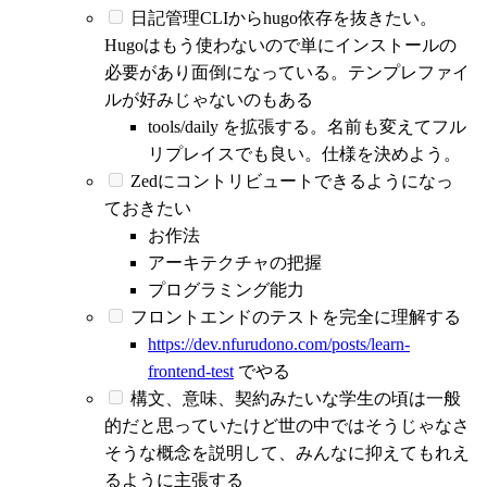
日記管理CLIからhugo依存を抜きたい。
Hugoはもう使わないので単にインストールの
必要があり面倒になっている。テンプレファイ
ルが好みじゃないのもある
tools/daily を拡張する。名前も変えてフル
リプレイスでも良い。仕様を決めよう。
Zedにコントリビュートできるようになっ
ておきたい
お作法
アーキテクチャの把握
プログラミング能力
フロントエンドのテストを完全に理解する
https://dev.nfurudono.com/posts/learn-
frontend-test
でやる
構文、意味、契約みたいな学生の頃は一般
的だと思っていたけど世の中ではそうじゃなさ
そうな概念を説明して、みんなに抑えてもれえ
るように主張する