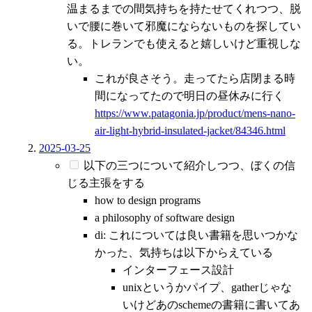
温まるまでの間気持ちを持たせてくれつつ、脱
いで腰に巻いて邪魔にならないものを探してい
る。トレランでも使えると嬉しいけど重視しな
い。
これが良さそう。走ってたら店閉まる時
間になってたので明日の昼休みに行く
https://www.patagonia.jp/product/mens-nano-
air-light-hybrid-insulated-jacket/84346.html
2025-03-25
以下の三つについて紹介しつつ、ぼくの信
じる主張をする
how to design programs
a philosophy of software design
di: これについては良い書籍を思いつかな
かった、気持ちは以下からえている
インターフェース設計
unixというかパイプ、gatherじゃな
いけどあのschemeの書籍に書いてあ