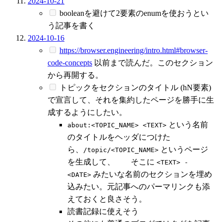
2024-10-21
booleanを避けて2要素のenumを使おうとい
う記事を書く
2024-10-16
https://browser.engineering/intro.html#browser-
code-concepts
以前まで読んだ。このセクション
から再開する。
トピックをセクションのタイトル (hN要素)
で宣言して、それを集約したページを勝手に生
成するようにしたい。
という名前
about:<TOPIC_NAME> <TEXT>
のタイトルをヘッダにつけた
ら、
というページ
/topic/<TOPIC_NAME>
を生成して、 そこに
<TEXT> -
みたいな名前のセクションを埋め
<DATE>
込みたい。元記事へのパーマリンクも添
えておくと良さそう。
読書記録に使えそう