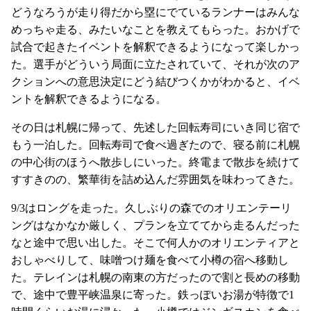
どうなろうが走り得だから塁にでているランナーはみんな
めっちゃ走る、みたいなことを教えてもらった。おかげで
試合で起きたイベントを解釈できるようになって楽しかっ
た。選手がどういう局面に立たされていて、それが次のア
クションへの意思決定にどう結びつくかがわかると、イベ
ントを解釈できるようになる。
その日は札幌に帰って、先述した回転寿司にいき同じ宿で
もう一泊した。回転寿司で食べ過ぎたので、寝る前に札幌
の中心街のほうへ散歩しにいった。終電まで散歩を続けて
すすきのの、繁華街を詰め込んだ雰囲気を味わってきた。
9/3はロングを走った。久しぶりの森でのオリエンテーリ
ングはなかなか厳しく、プランを立ててから走るんだった
なと途中で思い出した。そこで何人かのオリエンティアと
おしゃべりして、味噌つけ麺を食べて小樽の宿へ移動し
た。テレインは札幌の南東の方だったので割と長めの移動
で、途中で豊平峡温泉に寄った。鉄っぽいお湯が特徴で1