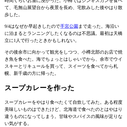
時間くらいお湯に浸かった。小樽ではジンギスカンを食べ
て、毛無山展望台から夜景を長め、宅飲みした後やはり散
歩した。
9/4はなぜか早起きしたので
手宮公園
まで走った。海沿い
に泊まるとランニングしたくなるのは不思議。最初は天橋
立に1人で行ったときかもしれない。
その後余市に向かって観光をしつつ、小樽北部のお店で焼
き魚を食べた。海でちょっとはしゃいでから、余市でウイ
スキーとリキュールを買って、スイーツを食べてから札
幌、新千歳の方に帰った。
スープカレーを作った
スープカレーをやはり食べたくて自炊してみた。ある程度
美味しいものはできたけど、北海道で食べたのとはやはり
違うものになってしまう。甘味やスパイスの風味が足りな
い気がする。