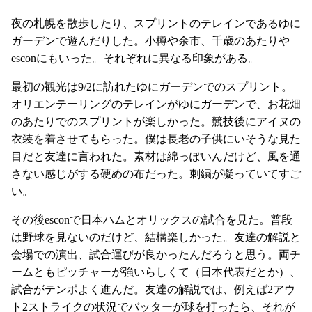
夜の札幌を散歩したり、スプリントのテレインであるゆに
ガーデンで遊んだりした。小樽や余市、千歳のあたりや
esconにもいった。それぞれに異なる印象がある。
最初の観光は9/2に訪れたゆにガーデンでのスプリント。
オリエンテーリングのテレインがゆにガーデンで、お花畑
のあたりでのスプリントが楽しかった。競技後にアイヌの
衣装を着させてもらった。僕は長老の子供にいそうな見た
目だと友達に言われた。素材は綿っぽいんだけど、風を通
さない感じがする硬めの布だった。刺繍が凝っていてすご
い。
その後esconで日本ハムとオリックスの試合を見た。普段
は野球を見ないのだけど、結構楽しかった。友達の解説と
会場での演出、試合運びが良かったんだろうと思う。両チ
ームともピッチャーが強いらしくて（日本代表だとか）、
試合がテンポよく進んだ。友達の解説では、例えば2アウ
ト2ストライクの状況でバッターが球を打ったら、それが