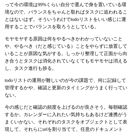
って今の環境は99%くらい自分で選んで身を置いている環
境なので、バランスをちゃんと取ればタスクに追われるこ
とはないはず。そういうわけでtodoリストをいい感じに運
用することでバランスを取ろうとしている。
モヤモヤする原因は何をやるべきかわかっていないこと
や、やるべき（だと感じている）ことをやらずに放置して
いることが原因な気がする。しっかり整理して正面から向
き合うとタスクは消化されていなくてもモヤモヤは消える
し、タスク進行も捗る。
todoリストの運用が難しいのが今の課題で、何に記録して
管理するかや、確認と更新のタイミングがうまく行ってい
ない。
今の感じだと確認の頻度を上げるのが良さそう。毎朝確認
するか。カレンダーに入れたい気持ちもあるけど連携がう
まくいかない。それぞれのタスクをオブジェクトとして表
現して、それらにurlを割り当てて、任意のドキュメント