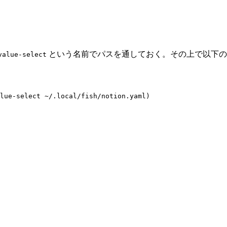
という名前でパスを通しておく。その上で以下の
value-select
lue-select ~/.local/fish/notion.yaml)
