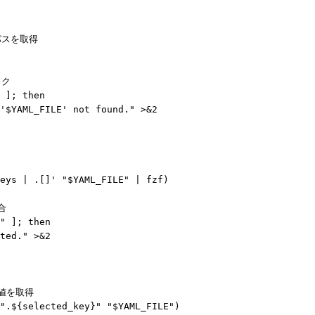
スを取得

ク

 ]; then

'$YAML_FILE' not found." >&2

eys | .[]' "$YAML_FILE" | fzf)



" ]; then

ted." >&2

値を取得

".${selected_key}" "$YAML_FILE")
